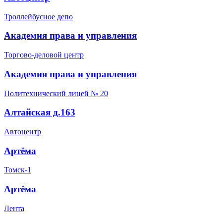
Троллейбусное депо
Академия права и управления
Торгово-деловой центр
Академия права и управления
Политехнический лицей № 20
Алтайская д.163
Автоцентр
Артёма
Томск-1
Артёма
Лента