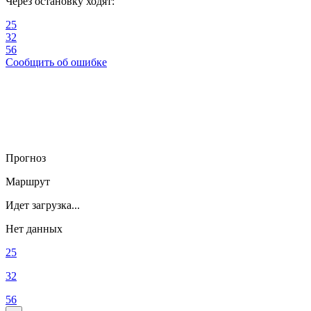
Через остановку ходят:
25
32
56
Сообщить об ошибке
Прогноз
Маршрут
Идет загрузка...
Нет данных
25
32
56