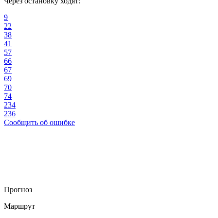
Через остановку ходят:
9
22
38
41
57
66
67
69
70
74
234
236
Сообщить об ошибке
Прогноз
Маршрут