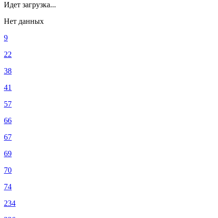
Идет загрузка...
Нет данных
9
22
38
41
57
66
67
69
70
74
234