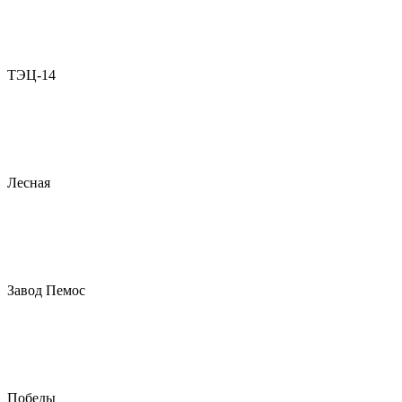
ТЭЦ-14
Лесная
Завод Пемос
Победы