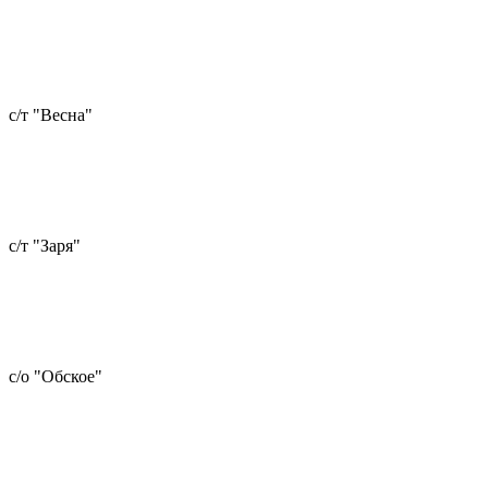
с/т "Весна"
с/т "Заря"
с/о "Обское"