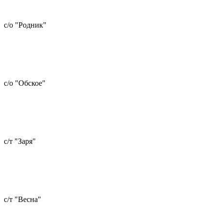
с/о "Родник"
с/о "Обское"
с/т "Заря"
с/т "Весна"