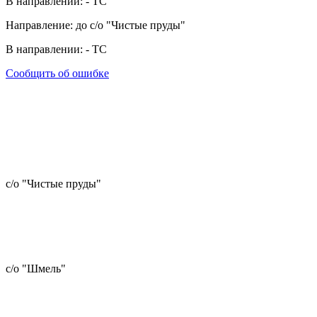
В направлении:
-
ТС
Направление: до с/о "Чистые пруды"
В направлении:
-
ТС
Сообщить об ошибке
с/о "Чистые пруды"
с/о "Шмель"