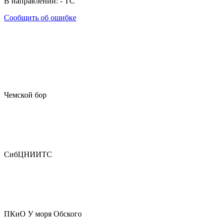
В направлении:
-
ТС
Сообщить об ошибке
Чемской бор
СибЦНИИТС
ПКиО У моря Обского