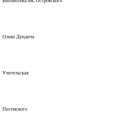
Библиотека им. Островского
Олеко Дундича
Учительская
Писемского