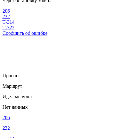
Через остановку ходят:
206
232
Т-314
Т-322
Сообщить об ошибке
Прогноз
Маршрут
Идет загрузка...
Нет данных
206
232