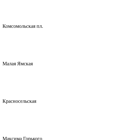
Комсомольская пл.
Малая Ямская
Красносельская
Максима Горького