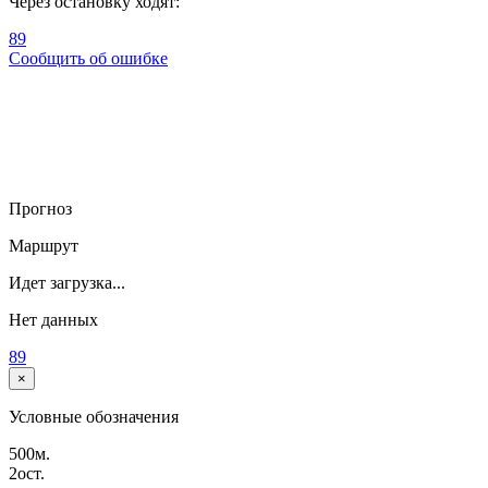
Через остановку ходят:
89
Сообщить об ошибке
Прогноз
Маршрут
Идет загрузка...
Нет данных
89
×
Условные обозначения
500м.
2ост.