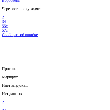
Воробьева
Через остановку ходят:
2
34
55с
57с
Сообщить об ошибке
Прогноз
Маршрут
Идет загрузка...
Нет данных
2