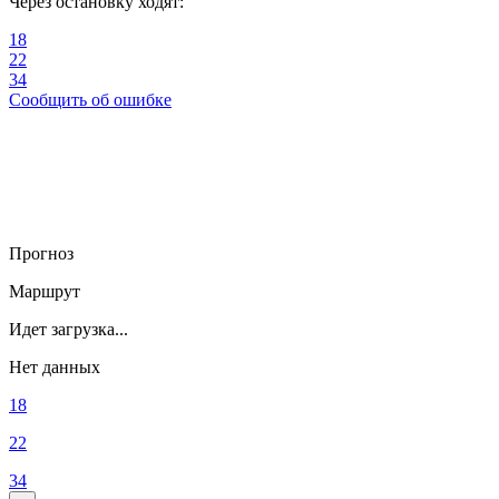
Через остановку ходят:
18
22
34
Сообщить об ошибке
Прогноз
Маршрут
Идет загрузка...
Нет данных
18
22
34