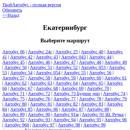
ТвойАвтобус - полная версия
Обновить
<<Назад
Екатеринбург
Выберите маршрут
Автобус 06
|
Автобус 24с
|
Автобус 25
|
Автобус 40
|
Автобус
41
|
Автобус 42
|
Автобус 43
|
Автобус 043
|
Автобус 44
|
Автобус 45
|
Автобус 46
|
Автобус 47
|
Автобус 48
|
Автобус 49
|
Автобус 50
|
Автобус 51
|
Автобус 52
|
Автобус 053
|
Автобус
53
|
Автобус 54
|
Автобус 054
|
Автобус 55
|
Автобус 56
|
Автобус 57
|
Автобус 58
|
Автобус 59
|
Автобус 60
|
Автобус 61
|
Автобус 62
|
Автобус 63
|
Автобус 64
|
Автобус 65
|
Автобус
66
|
Автобус 67
|
Автобус 68
|
Автобус 69
|
Автобус 70
|
Автобус 71
|
Автобус 72
|
Автобус 73 Будние дни
|
Автобус 74
|
Автобус 75
|
Автобус 76
|
Автобус 77
|
Автобус 78
|
Автобус 79
|
Автобус 80
|
Автобус 81
|
Автобус 82
|
Автобус 83
|
Автобус
84
|
Автобус 85
|
Автобус 86
|
Автобус 87
|
Автобус 88
|
Автобус 89
|
Автобус 90
|
Автобус 91м
|
Автобус 91 Ш. Речка
|
Автобус 92
|
Автобус 93
|
Автобус 94
|
Автобус 95
|
Автобус 96
|
Автобус 96б
|
Автобус 97
|
Автобус 98
|
Автобус 99