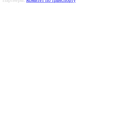
Партнеры:
Комитет по транспорту